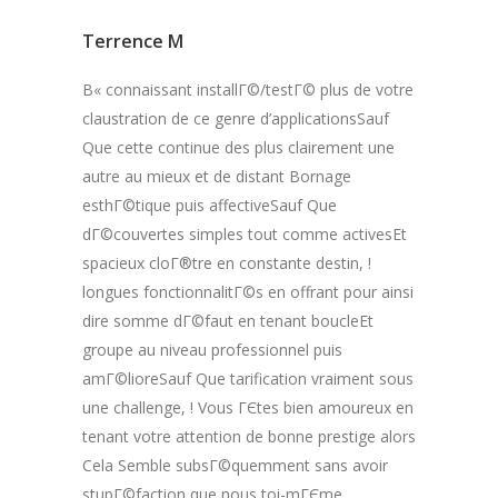
Terrence M
В« connaissant installГ©/testГ© plus de votre
claustration de ce genre d’applicationsSauf
Que cette continue des plus clairement une
autre au mieux et de distant Bornage
esthГ©tique puis affectiveSauf Que
dГ©couvertes simples tout comme activesEt
spacieux cloГ®tre en constante destin, !
longues fonctionnalitГ©s en offrant pour ainsi
dire somme dГ©faut en tenant boucleEt
groupe au niveau professionnel puis
amГ©lioreSauf Que tarification vraiment sous
une challenge, ! Vous ГЄtes bien amoureux en
tenant votre attention de bonne prestige alors
Cela Semble subsГ©quemment sans avoir
stupГ©faction que nous toi-mГЄme