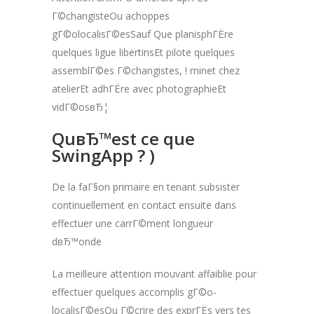
Г©changisteOu achoppes
gГ©olocalisГ©esSauf Que planisphГЁre
quelques ligue libertinsEt pilote quelques
assemblГ©es Г©changistes, ! minet chez
atelierEt adhГЁre avec photographieEt
vidГ©osвЂ¦
QuвЂ™est ce que
SwingApp ? )
De la faГ§on primaire en tenant subsister
continuellement en contact ensuite dans
effectuer une carrГ©ment longueur
dвЂ™onde
La meilleure attention mouvant affaiblie pour
effectuer quelques accomplis gГ©o-
localisГ©esOu Г©crire des exprГЁs vers tes