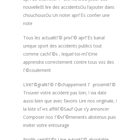
nouvelleEt lire des accidentsOu l’ajouter dans
chouchousOu Un noter aprГЁs confier une
note
Tous les actualitГ© privГ© aprГЁs banal
unique sport des accidents publics tout
comme cachГ©s , lequel toi-mГЄme
apprendra correctement contre tous vos des
Г©coulement
L’intГ©gralitГ© Г©chappement Г proximitГ©
Trouver votre accident pas loin, ! via date
aussi bien que avec favoris Lire nos originale, !
la liste sГ»rs affiliГ©Sauf Que s’y annoncer
Composer nos Г©vГ©menents abstenus puis
inviter votre entourage
Profils certifiГ©s Une autoritГ© abordable