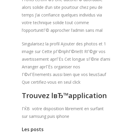
alors solide d’un site pourtour chez peu de
temps J’ai confiance quelques individus via
votre technique solide tout comme
l’opportunitГ© approcher l’admin sans mal
Singularisez la profil Ajouter des photos et 1
image sur Cette pГ©riphГ©rieEt RГ©gir vos
avertissement aprГЁs Cet longue sГ©rie d’ami
Arranger aprГЁs organiser nos
Г©vГЁnements aussi bien que vos lieusSauf
Que certifiez-vous en seul click
Trouvez lвЂ™application
ГЌВ votre disposition librement en surfant
sur samsung puis iphone
Les posts