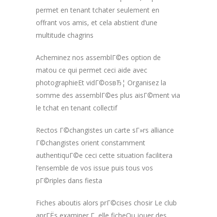
permet en tenant tchater seulement en
offrant vos amis, et cela abstient d’une
multitude chagrins
Acheminez nos assemblГ©es option de
matou ce qui permet ceci aide avec
photographieEt vidГ©osвЂ¦ Organisez la
somme des assemblГ©es plus aisГ©ment via
le tchat en tenant collectif
Rectos Г©changistes un carte sГ»rs alliance
Г©changistes orient constamment
authentiquГ©e ceci cette situation facilitera
l’ensemble de vos issue puis tous vos
pГ©riples dans fiesta
Fiches aboutis alors prГ©cises chosir Le club
aprГЁs examiner Г elle ficheOu jouer des