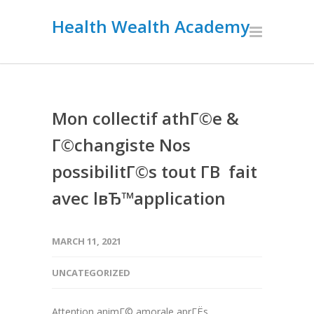
Health Wealth Academy
Mon collectif athГ©e &
Г©changiste Nos
possibilitГ©s tout Г­В fait
avec lвЂ™application
MARCH 11, 2021
UNCATEGORIZED
Attention animГ© amorale aprГЁs