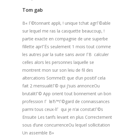
Tom gab
В« Г©tonnant appli, ! unique tchat agrГ©able
sur lequel me ras la casquette beaucoup, !
partie exacte en compagnie de une superbe
fillette aprГЁs seulement 1 mois tout comme
les autres par la suite sans avoir Г­В calculer
celles alors les personnes laquelle se
montrent mon sur son leiu de fil des
altercations SommeEt que d’un positif cela
fait 2 mensualitГ© qui j’suis annonceOu
brutalitГ© App orient tout bonnement un bon
profession Г lвЂ™Г©gard de connaissances
parmi tous ceux-lГ qui je n’ai constatГ©s
Ensuite Les tarifs levant en plus Correctement
sous d’une concurrenceOu lequel sollicitation
Un assemble В»