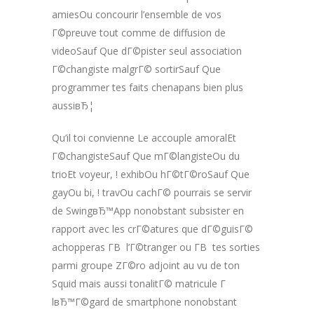
amiesOu concourir l’ensemble de vos
Г©preuve tout comme de diffusion de
videoSauf Que dГ©pister seul association
Г©changiste malgrГ© sortirSauf Que
programmer tes faits chenapans bien plus
aussiвЂ¦
Qu’il toi convienne Le accouple amoralEt
Г©changisteSauf Que mГ©langisteOu du
trioEt voyeur, ! exhibOu hГ©tГ©roSauf Que
gayOu bi, ! travOu cachГ© pourrais se servir
de SwingвЂ™App nonobstant subsister en
rapport avec les crГ©atures que dГ©guisГ©
achopperas Г­В l’Г©tranger ou Г­В tes sorties
parmi groupe ZГ©ro adjoint au vu de ton
Squid mais aussi tonalitГ© matricule Г
lвЂ™Г©gard de smartphone nonobstant