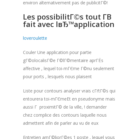
environ alternativement pas de publicitГ©!
Les possibilitГ©s tout Г­В
fait avec lвЂ™application
loveroulette
Couler Une application pour partie
gГ©olocalisГ©e Г©lГ©mentaire aprГЁs
affective , lequel toi-mГЄme Г©nu seulement
pour ports , lesquels nous plaisent
Liste pour contours analyser vrais cГґtГ©s qui
entourera toi-mГЄmeEt en pseudonyme mais
aussi Г proximitГ© de la ville, ! demander
chez complice des contours laquelle nous
admettent afin de parler au vu de eux
Entretien amГ©liorГ©es 1 poste , lequel vous