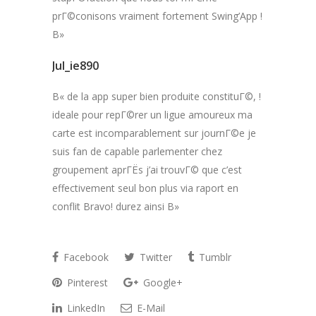
prГ©conisons vraiment fortement Swing’App !
В»
Jul_ie890
В« de la app super bien produite constituГ©, !
ideale pour repГ©rer un ligue amoureux ma
carte est incomparablement sur journГ©e je
suis fan de capable parlementer chez
groupement aprГЁs j’ai trouvГ© que c’est
effectivement seul bon plus via raport en
conflit Bravo! durez ainsi В»
Facebook
Twitter
Tumblr
Pinterest
Google+
LinkedIn
E-Mail